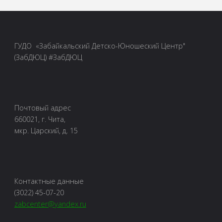
ГУДО «Забайкальский Детско-Юношеский Центр"
(ЗабДЮЦ) #ЗабДЮЦ
Почтовый адрес
660021, г. Чита,
мкр. Царский, д. 15
Контактные данные
(3022) 45-07-20
zabcenter@yandex.ru